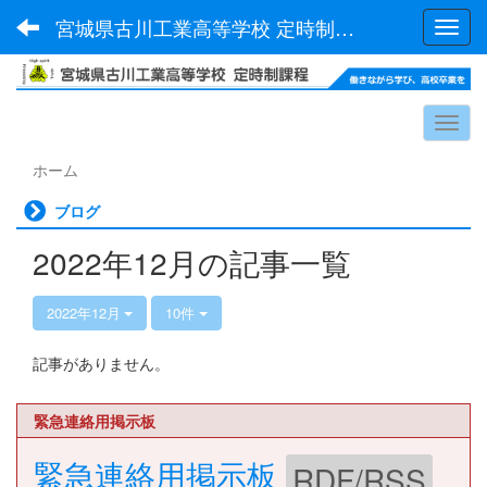
宮城県古川工業高等学校 定時制課程
Toggl
ホーム
ブログ
2022年12月の記事一覧
2022年12月
10件
記事がありません。
緊急連絡用掲示板
緊急連絡用掲示板
RDF/RSS