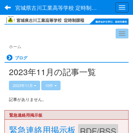
宮城県古川工業高等学校 定時制課程
Toggl
ホーム
ブログ
2023年11月の記事一覧
2023年11月
10件
記事がありません。
緊急連絡用掲示板
緊急連絡用掲示板
RDF/RSS