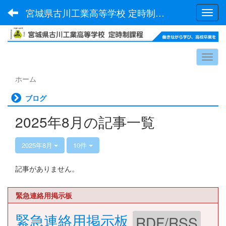
宮城県古川工業高等学校 定時制課程
Toggl
ホーム
ブログ
2025年8月の記事一覧
2025年8月
10件
記事がありません。
緊急連絡用掲示板
緊急連絡用掲示板
RDF/RSS