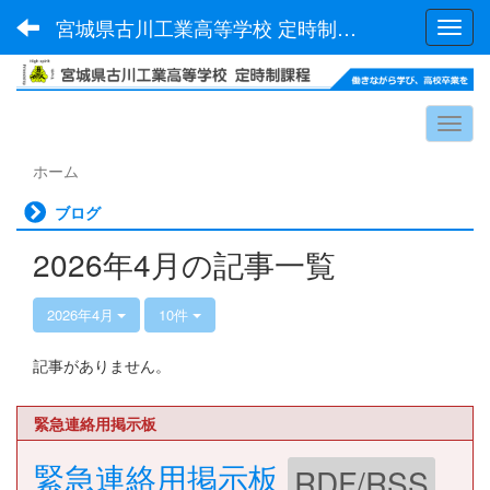
宮城県古川工業高等学校 定時制課程
Toggl
ホーム
ブログ
2026年4月の記事一覧
2026年4月
10件
記事がありません。
緊急連絡用掲示板
緊急連絡用掲示板
RDF/RSS