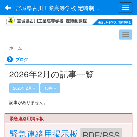
宮城県古川工業高等学校 定時制課程
Toggl
ホーム
ブログ
2026年2月の記事一覧
2026年2月
10件
記事がありません。
緊急連絡用掲示板
緊急連絡用掲示板
RDF/RSS