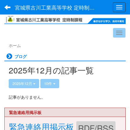
宮城県古川工業高等学校 定時制課程
Toggl
ホーム
ブログ
2025年12月の記事一覧
2025年12月
10件
記事がありません。
緊急連絡用掲示板
緊急連絡用掲示板
RDF/RSS