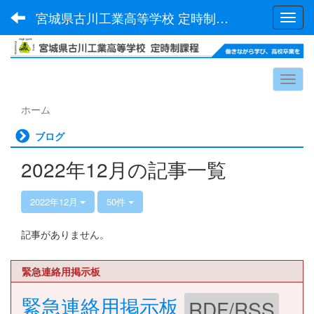
宮城県古川工業高等学校 定時制課程
Toggl
ホーム
ブログ
2022年12月の記事一覧
2022年12月
50件
記事がありません。
緊急連絡用掲示板
緊急連絡用掲示板
RDF/RSS